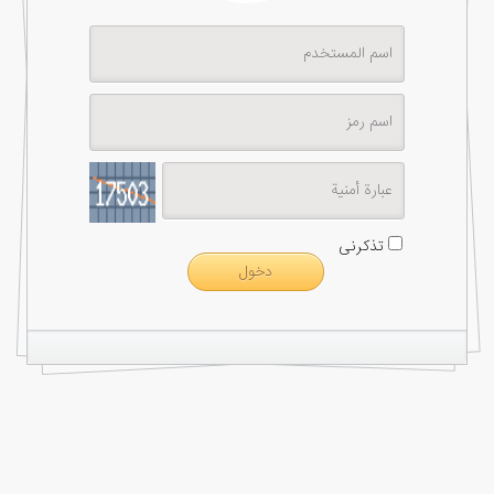
تذكرنى